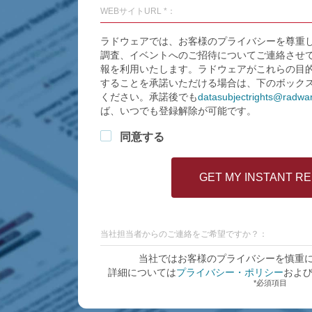
WEBサイトURL *：
ラドウェアでは、お客様のプライバシーを尊重
調査、イベントへのご招待についてご連絡させ
報を利用いたします。ラドウェアがこれらの目
することを承諾いただける場合は、下のボック
ください。承諾後でも
datasubjectrights@radwa
ば、いつでも登録解除が可能です。
同意する
当社担当者からのご連絡をご希望ですか？：
当社ではお客様のプライバシーを慎重
詳細については
プライバシー・ポリシー
およ
*必須項目