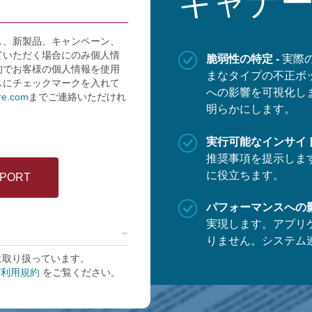
キャナ
し、新製品、キャンペーン、
ていただく場合にのみ個人情
脆弱性の特定 -
実際
的でお客様の個人情報を使用
まなタイプの不正ボ
スにチェックマークを入れて
への影響を可視化し
re.com
までご連絡いただけれ
明らかにします。
実行可能なインサイト
推奨事項を提示しま
に役立ちます。
パフォーマンスへの影
実現します。アプリ
りません。システム
に取り扱っています。
び
利用規約
をご覧ください。