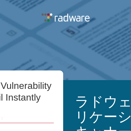
Vulnerability
 Instantly
ラドウ
リケー
*：