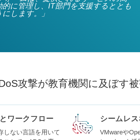
的に管理し、IT部門を支援するととも
うにします。」
DDoS攻撃が教育機関に及ぼす被
とワークフロー
シームレス
存しない言語を用いて
VMwareやO