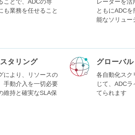
ることで、ADCの専
レーターを活
にも業務を任せること
ともにADC
能なソリュー
ラスタリング
グローバル
グにより、リソースの
各自動化スク
、手動介入を一切必要
じて、ADC
維持と確実なSLA保
てられます