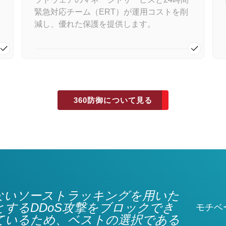
緊急対応チーム（ERT）が運用コストを削
減し、優れた保護を提供します。
360防御について見る
ないソーストラッキングを用いた
とするDDoS攻撃をブロックでき
モチベー
ているため、ベストの選択である